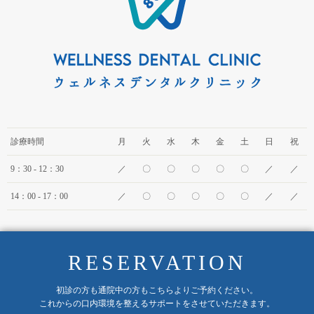
診療時間
月
火
水
木
金
土
日
祝
9：30 - 12：30
／
〇
〇
〇
〇
〇
／
／
14：00 - 17：00
／
〇
〇
〇
〇
〇
／
／
RESERVATION
初診の方も通院中の方もこちらよりご予約ください。
これからの口内環境を整えるサポートをさせていただきます。