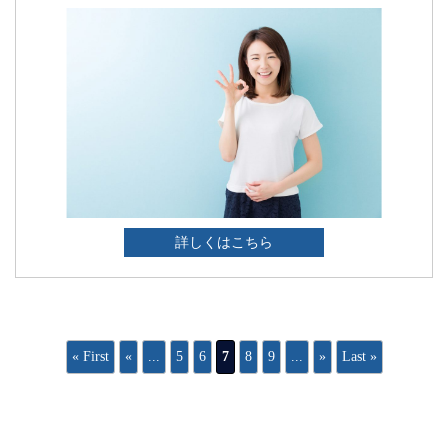
詳しくはこちら
« First
«
...
5
6
7
8
9
...
»
Last »