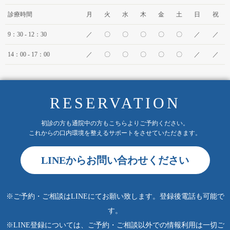
診療時間
月
火
水
木
金
土
日
祝
9：30 - 12：30
／
〇
〇
〇
〇
〇
／
／
14：00 - 17：00
／
〇
〇
〇
〇
〇
／
／
RESERVATION
初診の方も通院中の方もこちらよりご予約ください。
これからの口内環境を整えるサポートをさせていただきます。
LINEからお問い合わせください
※ご予約・ご相談はLINEにてお願い致します。登録後電話も可能で
す。
※LINE登録については、ご予約・ご相談以外での情報利用は一切ご