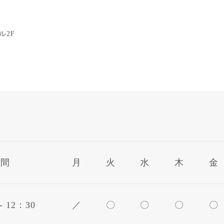
ル2F
時間
月
火
水
木
金
- 12：30
／
〇
〇
〇
〇