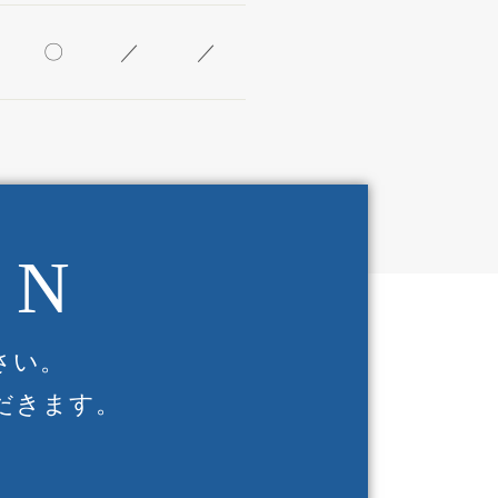
〇
／
／
ON
さい。
だきます。