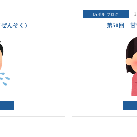
2
Drポル ブログ
（ぜんそく）
第50回 