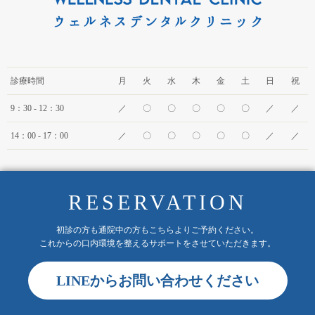
診療時間
月
火
水
木
金
土
日
祝
9：30 - 12：30
／
〇
〇
〇
〇
〇
／
／
14：00 - 17：00
／
〇
〇
〇
〇
〇
／
／
RESERVATION
初診の方も通院中の方もこちらよりご予約ください。
これからの口内環境を整えるサポートをさせていただきます。
LINEからお問い合わせください